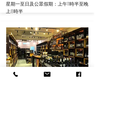
星期一至日及公眾假期：上午11時半至晚
上8時半
銅鑼灣
香港銅鑼灣霎東街9號地舖
cwb@pontiwinecellars.com
電話:
(852) 2802 9188